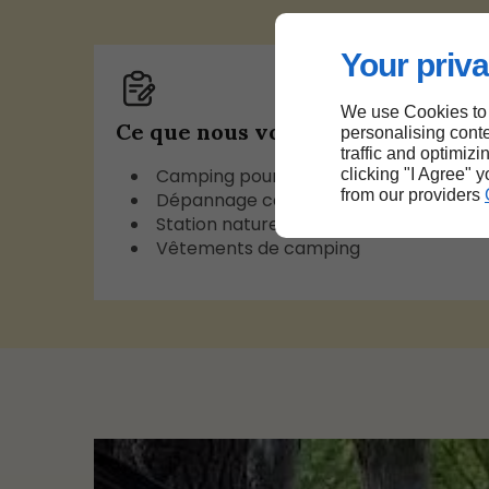
Your priva
We use Cookies to
Ce que nous vous proposons
personalising conte
traffic and optimizi
Camping pour vacances
clicking "I Agree" 
from our providers
Dépannage camping
Station nature
Vêtements de camping