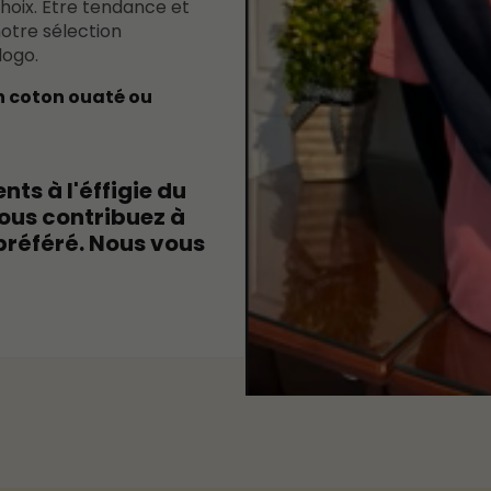
oix. Être tendance et
otre sélection
logo.
n coton ouaté ou
ts à l'éffigie du
ous contribuez à
préféré. Nous vous