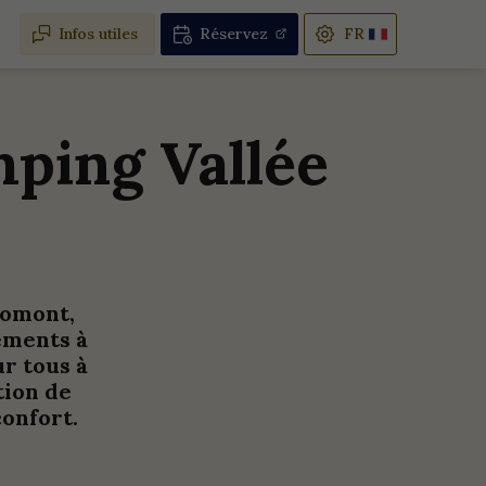
Infos utiles
Réservez
ping Vallée
romont,
ements à
r tous à
tion de
confort.