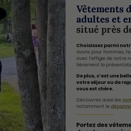
Vêtements 
adultes et e
situé près 
Choisissez parmi notr
avons pour hommes, fe
avec l’effigie de notre
fièrement la présentati
De plus, c’est une bel
votre séjour ou de ra
vous est chère.
Découvrez aussi les
nom
notamment le
dépanna
Portez des vêteme