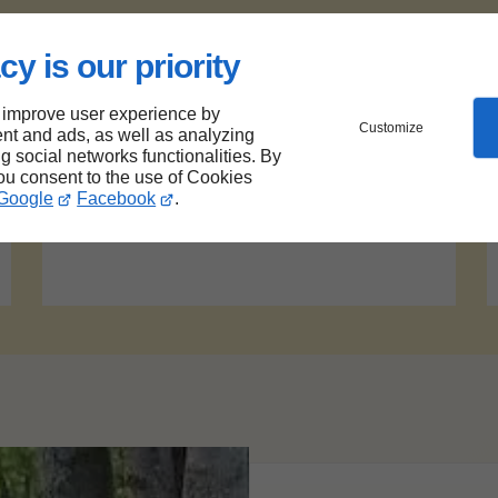
cy is our priority
 improve user experience by
Nos avantages
Customize
nt and ads, as well as analyzing
ng social networks functionalities. By
Services et activités haut de gamme
you consent to the use of Cookies
Google
Facebook
.
Ouvert 7j/7