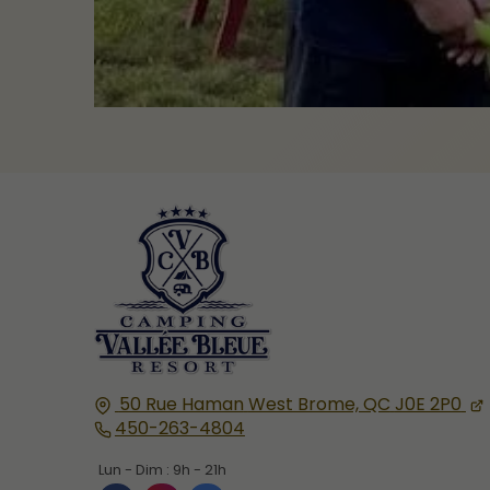
50 Rue Haman
West Brome, QC
J0E 2P0
450-263-4804
Lun - Dim :
9h - 21h