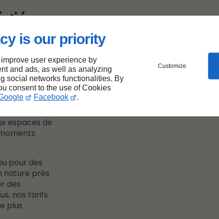
égiés en
 station
cy is our priority
nham
 improve user experience by
Customize
nt and ads, as well as analyzing
 de Dunham, le
ng social networks functionalities. By
you consent to the use of Cookies
une variété
Google
Facebook
.
ettre de
os proches.
ux espaces de
s moments
ou pour des
n nature près
er des
us, nos tarifs
e plus