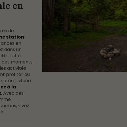
ale en
près de
ne station
acances en
ez dans un
lité est à
er des moments
es activités
nt profiter du
nature, située
ice à la
x
. Avec des
gamme
casions, vivez
le.