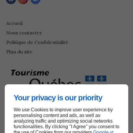
Accueil
Nous contacter
Politique de Confidentialité
Plan du site
Your privacy is our priority
Numéro d'enregistrement : 199426
We use Cookies to improve user experience by
personalising content and ads, as well as
analyzing traffic and optimizing social networks
functionalities. By clicking "I Agree" you consent to
Haut de page
the use of Cookies from our providers
Google